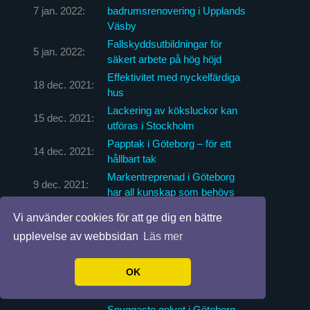
7 jan. 2022:
badrumsrenovering i Upplands
Väsby
Fallskyddsutbildningar för
5 jan. 2022:
säkert arbete på hög höjd
Effektivitet med nyckelfärdiga
18 dec. 2021:
hus
Lackering av köksluckor kan
15 dec. 2021:
utföras i Stockholm
Papptak i Göteborg – för ett
14 dec. 2021:
hållbart tak
Markentreprenad i Göteborg
9 dec. 2021:
har all kunskap som behövs
Säker och effektiv
30 nov. 2021:
Vi använder cookies för att ge dig en bättre
asbestsanering i Stockholm
upplevelse av webbsidan
Läs mer
Värmepump i Karlstad – en
27 nov. 2021:
riktig vinstmaskin
OK
Känn dig trygg med
23 nov. 2021:
brandtätning
Snyggaste golvet i Göteborg