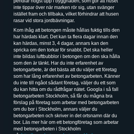
pendlar högst upp i byggnaden, som gör att huset
inte tippar över när marken rör sig, utan svänger
istället fram och tillbaka, vilket förhindrar att husen
rasar vid stora jordbävningar.
Kom ihåg att betongen måste hållas fuktig tills den
har härdats klart. Det kan ta flera dagar innan den
kan härdas, minst 3, 4 dagar, annars kan den
spricka om den torkar för snabbt. Det ska heller
inte bildas luftbubblor i betongen om den ska hålla
som den är tänkt. Har du inte erfarenhet av
betongarbete, är det bästa att du väljer ett företag
som har lång erfarenhet av betongarbeten. Känner
du inte till ngåot sådant företag, väljer du ett som
du kan hitta om du rådfrågar nätet. Googla i så fall
betongarbeten Stockholm, så får du mågna bra
förslag på företag som arbetar med betongarbeten
om du bor i Stockholm, annars väljer du
betongarbeten och skriver in det ortsnamn där du
bor. Läs mer här om ett betongföretag som arbetar
med betongarbeten i Stockholm