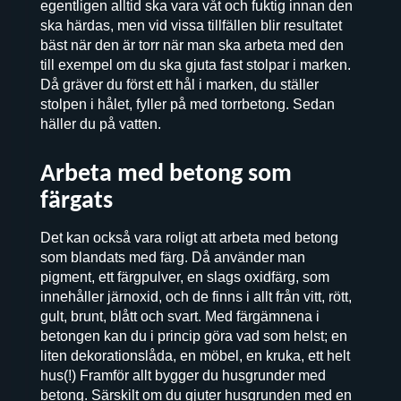
egentligen alltid ska vara våt och fuktig innan den
ska härdas, men vid vissa tillfällen blir resultatet
bäst när den är torr när man ska arbeta med den
till exempel om du ska gjuta fast stolpar i marken.
Då gräver du först ett hål i marken, du ställer
stolpen i hålet, fyller på med torrbetong. Sedan
häller du på vatten.
Arbeta med betong som
färgats
Det kan också vara roligt att arbeta med betong
som blandats med färg. Då använder man
pigment, ett färgpulver, en slags oxidfärg, som
innehåller järnoxid, och de finns i allt från vitt, rött,
gult, brunt, blått och svart. Med färgämnena i
betongen kan du i princip göra vad som helst; en
liten dekorationslåda, en möbel, en kruka, ett helt
hus(!) Framför allt bygger du husgrunder med
betong. Särskilt om du gjuter husgrunden med en