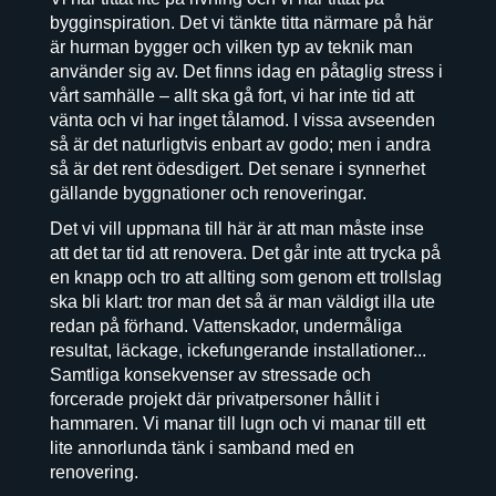
bygginspiration. Det vi tänkte titta närmare på här
är hurman bygger och vilken typ av teknik man
använder sig av. Det finns idag en påtaglig stress i
vårt samhälle – allt ska gå fort, vi har inte tid att
vänta och vi har inget tålamod. I vissa avseenden
så är det naturligtvis enbart av godo; men i andra
så är det rent ödesdigert. Det senare i synnerhet
gällande byggnationer och renoveringar.
Det vi vill uppmana till här är att man måste inse
att det tar tid att renovera. Det går inte att trycka på
en knapp och tro att allting som genom ett trollslag
ska bli klart: tror man det så är man väldigt illa ute
redan på förhand. Vattenskador, undermåliga
resultat, läckage, ickefungerande installationer...
Samtliga konsekvenser av stressade och
forcerade projekt där privatpersoner hållit i
hammaren. Vi manar till lugn och vi manar till ett
lite annorlunda tänk i samband med en
renovering.