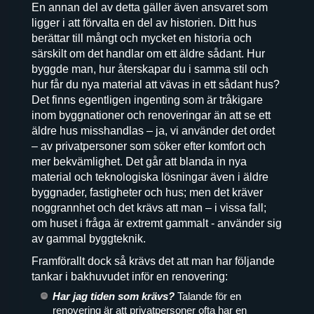
En annan del av detta gäller även ansvaret som
ligger i att förvalta en del av historien. Ditt hus
berättar till mångt och mycket en historia och
särskilt om det handlar om ett äldre sådant. Hur
byggde man, hur återskapar du i samma stil och
hur får du nya material att vävas in ett sådant hus?
Det finns egentligen ingenting som är tråkigare
inom byggnationer och renoveringar än att se ett
äldre hus misshandlas – ja, vi använder det ordet
– av privatpersoner som söker efter komfort och
mer bekvämlighet. Det går att blanda in nya
material och teknologiska lösningar även i äldre
byggnader, fastigheter och hus; men det kräver
noggrannhet och det krävs att man – i vissa fall;
om huset i fråga är extremt gammalt - använder sig
av gammal byggteknik.
Framförallt dock så krävs det att man har följande
tankar i bakhuvudet inför en renovering:
Har jag tiden som krävs?
Talande för en
renovering är att privatpersoner ofta har en