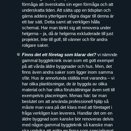
förmåga att överskatta sin egen förmåga och att
underskatta tiden. Att sätta upp en tidsplan och
gärna addera ytterligare några dagar till denna är
ett bar sätt. Detta samt att verkligen hålla
schemat. Har man tänkt sig att renovera under
helgerna – ja, då är helgerna exkluderade till just
projektet. Inte till golf, till vänner och för andra
roligare saker.
Finns det ett företag som klarar det?
vi nämnde
gammal byggteknink ovan som ett gott exempel
på att vårda äldre byggnader och hus. Men, det
finns även andra saker som ligger inom samma
sfär. Hus är annorlunda ställda mot varandra – vi
har olika planlösningar, de är byggda av olika
material och har olika förutsättningar även sett till
exempelvis placeringen. Menas här: tar man
beslutet om att använda professionell hjälp så
måste man vara på det klara med att företaget i
fråga verkligen kan leverera. Handlar det om en
äldre byggnad som kanske bör renoveras delvis
med någon gammal byggteknik så kanske man
ska undvika att anlita en firma som specialiserat