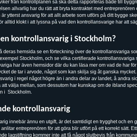
iker från kontrollplanen så ska detta rapporteras både till byg
sen allvarlig har du rätt att bryta kontraktet med entreprenören
r ytterst ansvarig för att allt arbete som utförs på ditt bygge ske
r alltid klokt i att lyssna på vad den kontrollansvarige har att sä
 en kontrollansvarig i Stockholm?
 deras hemsida se en förteckning över de kontrollansvariga som
exempel Stockholm, och se vilka certifierade kontrollansvariga s
svariga har även hemsidor där du kan läsa mer om vad de har för 
cket de tar i arvode, något som kan skilja sig åt ganska mycket.
nsvarig i regel något högre än i andra delar av landet, å andra 
a att välja mellan, som dessutom har kunskap om de ibland speci
n i Stockholm.
nde kontrollansvarig
ig innebär ännu en utgift, är det samtidigt en trygghet och en g
anlitar entreprenören för att göra blir utfört på ett korrekt sätt. E
ande lagstiftning kommer inte att få något slutbevis från kommun