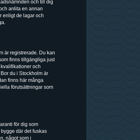
gnadsnämnden och till dig
 och anlita en annan
r enligt de lagar och
ga.
 är registrerade. Du kan
om finns tillgängliga just
kvalifikationer och
 Bor du i Stockholm är
sidan finns här många
ella förutsättningar som
aranti för dig som
tt bygge där det fuskas
en, något som i