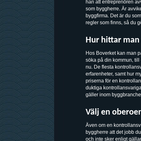
han att entreprenören avv
som byggherre. Är avvikel
byggfirma. Det är du som ä
regler som finns, så du gö
Hur hittar man
Hos Boverket kan man på
söka på din kommun, till 
nu. De flesta kontrollan
erfarenheter, samt hur my
priserna för en kontrolla
duktiga kontrollansvarig
gäller inom byggbranche
Välj en oberoe
Även om en kontrollansvar
byggherre att det jobb du 
och inte sker enligt gäll