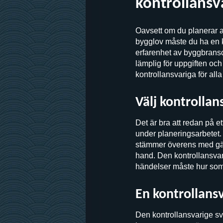
kontrollansv
Oavsett om du planerar a
bygglov måste du ha en k
erfarenhet av byggbransc
lämplig för uppgiften och d
kontrollansvariga för all
Välj kontrollans
Det är bra att redan på et
under planeringsarbetet. 
stämmer överens med gäll
hand. Den kontrollansvarig
händelser måste hur som 
En kontrollansv
Den kontrollansvarige s