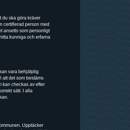
t du ska göra kräver
n certifierad person med
t ansetts som personligt
t hitta kunniga och erfarna
 kan vara behjälplig
ll att det som bestäms
m kan checkas av efter
rekt sätt. I alla
kan.
 kommunen. Upptäcker