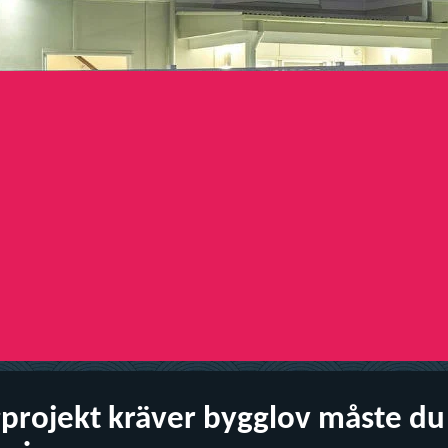
projekt kräver bygglov måste du 