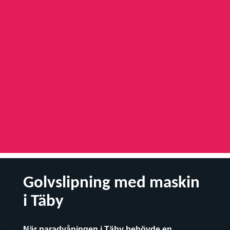
Golvslipning med maskin
i Täby
När paradvåningen i Täby behövde en