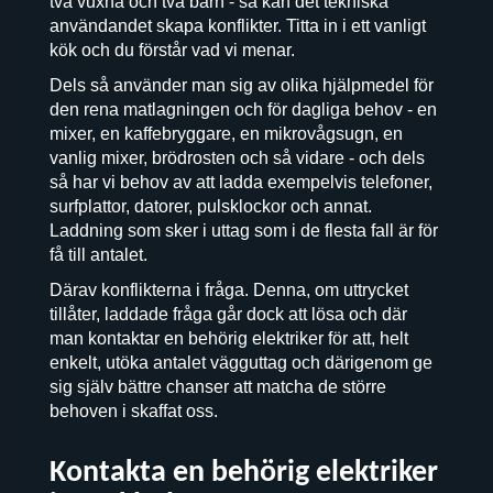
två vuxna och två barn - så kan det tekniska
användandet skapa konflikter. Titta in i ett vanligt
kök och du förstår vad vi menar.
Dels så använder man sig av olika hjälpmedel för
den rena matlagningen och för dagliga behov - en
mixer, en kaffebryggare, en mikrovågsugn, en
vanlig mixer, brödrosten och så vidare - och dels
så har vi behov av att ladda exempelvis telefoner,
surfplattor, datorer, pulsklockor och annat.
Laddning som sker i uttag som i de flesta fall är för
få till antalet.
Därav konflikterna i fråga. Denna, om uttrycket
tillåter, laddade fråga går dock att lösa och där
man kontaktar en behörig elektriker för att, helt
enkelt, utöka antalet vägguttag och därigenom ge
sig själv bättre chanser att matcha de större
behoven i skaffat oss.
Kontakta en behörig elektriker