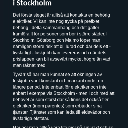
i Stockholm
Det första steget är alltså att kontakta en behörig
elektriker. Vi kan inte nog trycka på prefixet
behörig i detta sammanhang och det gäller
framförallt för personer som bor i större städer. I
Stockholm, Göteborg och Malmö löper man
nämligen större risk att bli lurad och där dels ett -
livsfarligt - fuskjobb kan levereras och där dels
prislappen kan bli avsevärt mycket högre än vad
man räknat med.
Tyvärr så har man kunnat se att ökningen av
fuskjobb varit konstant och markant under en
längre period. Inte enbart för elektriker och inte
enbart i exempelvis Stockholm - men i och med att
behovet är som störst där så finns det också fler
elektriker (inom parentes) som erbjuder sina
tjänster. Tjänster som kan leda till eldsvådor och
livsfarliga elstötar.
Här bör man alltså vara lite mer på sin vakt och se