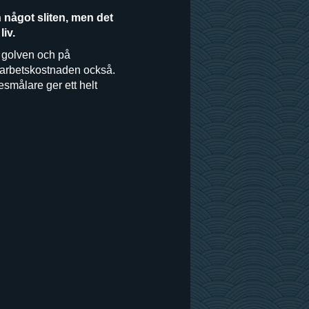
 något sliten, men det
iv.
i golven och på
 arbetskostnaden också.
esmålare ger ett helt