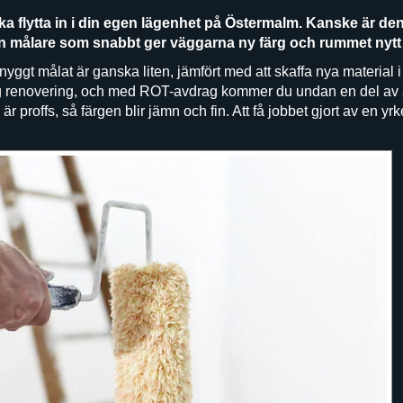
ka flytta in i din egen lägenhet på Östermalm. Kanske är den
a en målare som snabbt ger väggarna ny färg och rummet nytt l
snyggt målat är ganska liten, jämfört med att skaffa nya material 
lig renovering, och med ROT-avdrag kommer du undan en del av
 proffs, så färgen blir jämn och fin. Att få jobbet gjort av en yrk