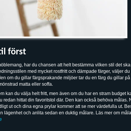
il först
möblemang, har du chansen att helt bestämma vilken stil det ska v
redningsstilen med mycket rostfritt och dämpade färger, väljer du 
 Men om du gillar färgsprakande miljöer tar du en färg du gillar 
önstrad matta eller soffa.
m kan du välja helt fritt, men även om du har en stram budget k
u redan hittat din favoritstol där. Den kan också behöva målas.
rydligt ut och dina egna prylar kommer att se mer värdefulla ut. B
i din lägenhet och anlita sedan en duktig målare. Läs mer om må
e