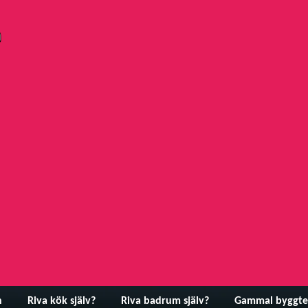
n
Riva kök själv?
Riva badrum själv?
Gammal byggte