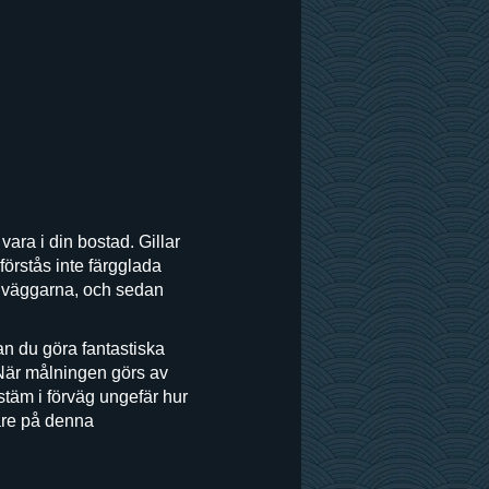
ara i din bostad. Gillar
förstås inte färgglada
på väggarna, och sedan
an du göra fantastiska
 När målningen görs av
estäm i förväg ungefär hur
lare på denna