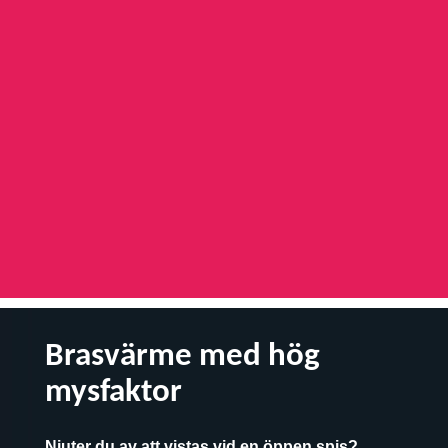
Brasvärme med hög
mysfaktor
Njuter du av att vistas vid en öppen spis?