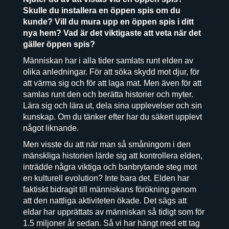
Skulle du installera en öppen spis om du
kunde? Vill du mura upp en öppen spis i ditt
nya hem? Vad är det viktigaste att veta när det
gäller öppen spis?
Människan har i alla tider samlats runt elden av
olika anledningar. För att söka skydd mot djur, för
att värma sig och för att laga mat. Men även för att
samlas runt den och berätta historier och myter.
Lära sig och lära ut, dela sina upplevelser och sin
kunskap. Om du tänker efter har du säkert upplevt
något liknande.
Men visste du att när man så småningom i den
mänskliga historien lärde sig att kontrollera elden,
inträdde några viktiga och banbrytande steg mot
en kulturell evolution? Inte bara det. Elden har
faktiskt bidragit till människans förökning genom
att den nattliga aktiviteten ökade. Det sägs att
eldar har upprättats av människan så tidigt som för
1.5 miljoner år sedan. Så vi har hängt med ett tag