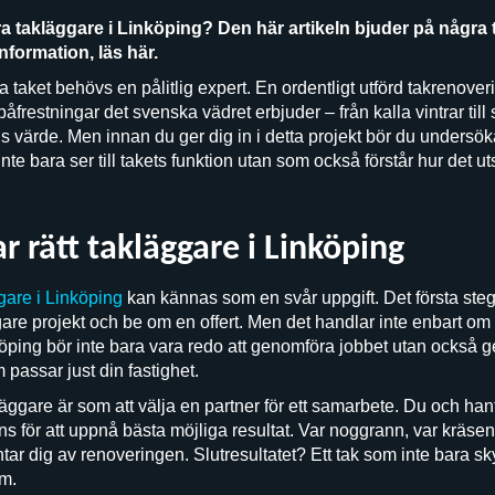
ra takläggare i Linköping? Den här artikeln bjuder på några t
nformation, läs här.
a taket behövs en pålitlig expert. En ordentligt utförd takrenoveri
frestningar det svenska vädret erbjuder – från kalla vintrar till 
s värde. Men innan du ger dig in i detta projekt bör du undersök
nte bara ser till takets funktion utan som också förstår hur det
r rätt takläggare i Linköping
gare i Linköping
kan kännas som en svår uppgift. Det första stege
gare projekt och be om en offert. Men det handlar inte enbart om 
nköping bör inte bara vara redo att genomföra jobbet utan också 
 passar just din fastighet.
läggare är som att välja en partner för ett samarbete. Du och ha
 för att uppnå bästa möjliga resultat. Var noggrann, var kräsen o
ar dig av renoveringen. Slutresultatet? Ett tak som inte bara sk
em.