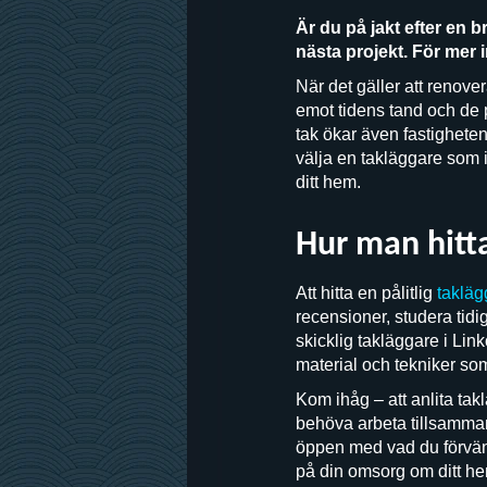
Är du på jakt efter en b
nästa projekt. För mer i
När det gäller att renover
emot tidens tand och de på
tak ökar även fastigheten
välja en takläggare som i
ditt hem.
Hur man hitta
Att hitta en pålitlig
takläg
recensioner, studera tidi
skicklig takläggare i Li
material och tekniker som
Kom ihåg – att anlita tak
behöva arbeta tillsammans
öppen med vad du förvänt
på din omsorg om ditt h