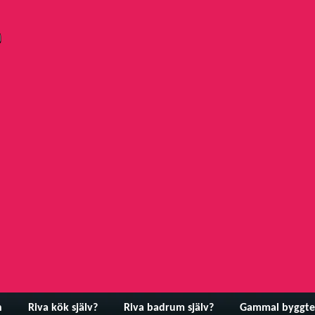
n
Riva kök själv?
Riva badrum själv?
Gammal byggte