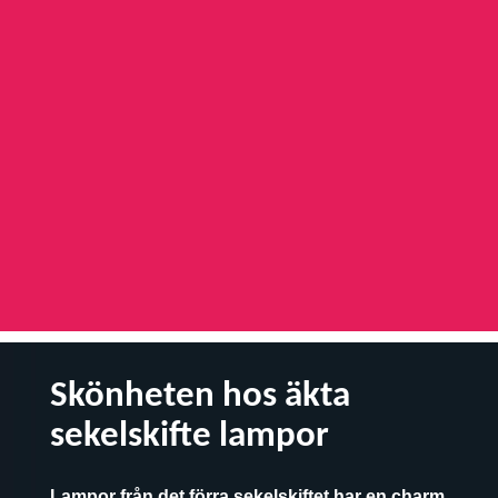
Skönheten hos äkta
sekelskifte lampor
Lampor från det förra sekelskiftet har en charm