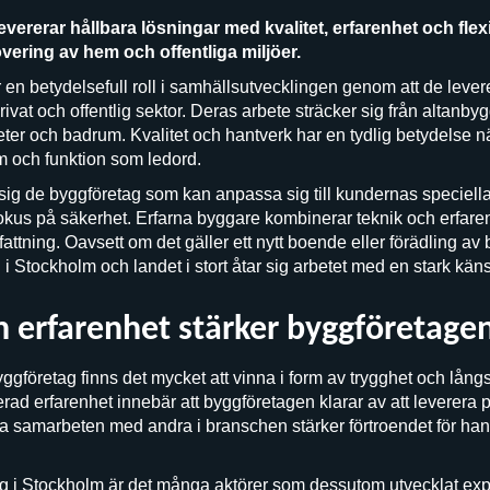
vererar hållbara lösningar med kvalitet, erfarenhet och flexib
overing av hem och offentliga miljöer.
en betydelsefull roll i samhällsutvecklingen genom att de lever
ivat och offentlig sektor. Deras arbete sträcker sig från altanby
ter och badrum. Kvalitet och hantverk har en tydlig betydelse 
m och funktion som ledord.
ig de byggföretag som kan anpassa sig till kundernas speciel
 fokus på säkerhet. Erfarna byggare kombinerar teknik och erfare
ttning. Oavsett om det gäller ett nytt boende eller förädling av b
g i Stockholm och landet i stort åtar sig arbetet med en stark käns
h erfarenhet stärker byggföretage
yggföretag finns det mycket att vinna i form av trygghet och lång
d erfarenhet innebär att byggföretagen klarar av att leverera pr
 samarbeten med andra i branschen stärker förtroendet för han
tag i Stockholm är det många aktörer som dessutom utvecklat e