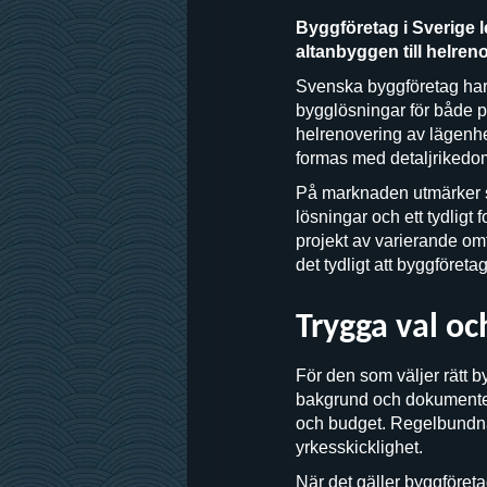
Byggföretag i Sverige le
altanbyggen till helren
Svenska byggföretag har 
bygglösningar för både pr
helrenovering av lägenhe
formas med detaljrikedo
På marknaden utmärker s
lösningar och ett tydligt
projekt av varierande omfa
det tydligt att byggföreta
Trygga val oc
För den som väljer rätt b
bakgrund och dokumentera
och budget. Regelbundna
yrkesskicklighet.
När det gäller byggföre