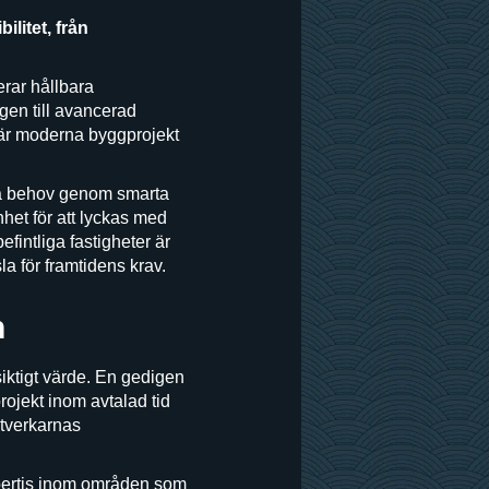
ilitet, från
erar hållbara
ggen till avancerad
när moderna byggprojekt
la behov genom smarta
nhet för att lyckas med
efintliga fastigheter är
la för framtidens krav.
n
siktigt värde. En gedigen
ojekt inom avtalad tid
tverkarnas
xpertis inom områden som