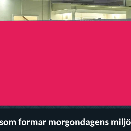
 som formar morgondagens miljö