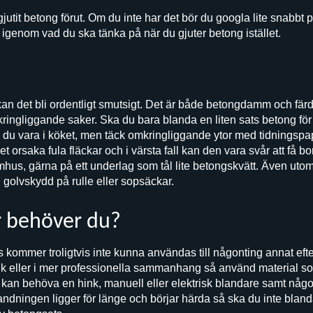
utit betong förut. Om du inte har det bör du googla lite snabbt 
 igenom vad du ska tänka på när du gjuter betong istället.
an det bli ordentligt smutsigt. Det är både betongdamm och fä
 kringliggande saker. Ska du bara blanda en liten sats betong fö
n du vara i köket, men täck omkringliggande ytor med tidningsp
t orsaka fula fläckar och i värsta fall kan den vara svår att få bo
mhus, gärna på ett underlag som tål lite betongskvätt. Även ut
olvskydd på rulle eller sopsäckar.
ör behöver du?
 kommer troligtvis inte kunna användas till någonting annat eft
ruk eller i mer professionella sammanhang så använd material 
kan behöva en hink, manuell eller elektrisk blandare samt något
ndningen ligger för länge och börjar härda så ska du inte blan