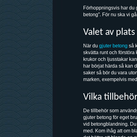
Förhoppningsvis har du gj
betong”. För nu ska vi gå
Valet av plats
När du
gjuter betong
så k
skvätta runt och förstöra
krukor och ljusstakar ka
har börjat härda så kan de
saker så bör du vara uto
marken, exempelvis med g
Vilka tillbeh
De tillbehör som används
gjuter betong för eget b
vid betongblandning. Du 
med. Kom ihåg att om bla