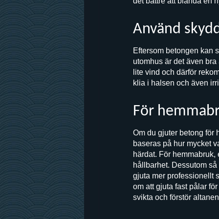
det bättre att blanda en 
Använd skydd
Eftersom betongen kan sk
utomhus är det även bra 
lite vind och därför re
klia i halsen och även ir
För hemmabruk
Om du gjuter betong för 
baseras på hur mycket va
härdat. För hemmabruk, ex
hållbarhet. Dessutom så v
gjuta mer professionellt s
om att gjuta fast pålar fö
svikta och förstör altanen