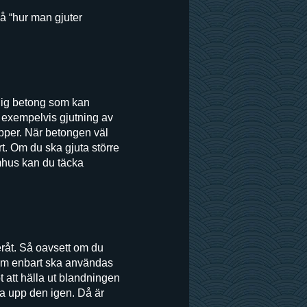
på “hur man gjuter
rdig betong som kan
r exempelvis gjutning av
apper. När betongen väl
rt. Om du ska gjuta större
omhus kan du täcka
eråt. Så oavsett om du
som enbart ska användas
 att hälla ut blandningen
da upp den igen. Då är