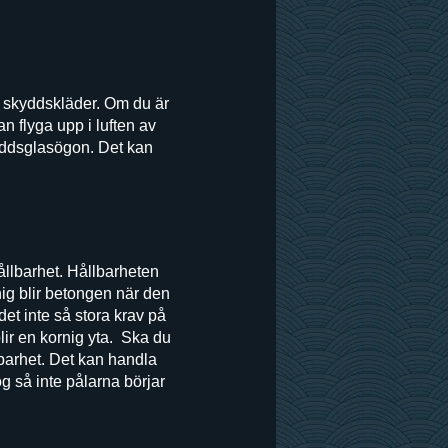
a skyddskläder. Om du är
 flyga upp i luften av
yddsglasögon. Det kan
ållbarhet. Hållbarheten
ig blir betongen när den
et inte så stora krav på
lir en kornig yta. Ska du
llbarhet. Det kan handla
ög så inte pålarna börjar