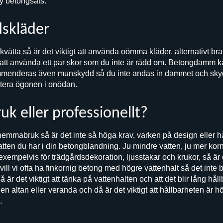
ny betongsats.
skläder
vätta så är det viktigt att använda oömma kläder, alternativt br
att använda ett par skor som du inte är rädd om. Betongdamm kan
kommenderas även munskydd så du inte andas in dammet och sk
ritera ögonen i onödan.
 eller professionellt?
hemmabruk så är det inte så höga krav, varken på design eller h
tten du har i din betongblandning. Ju mindre vatten, ju mer korn
empelvis för trädgårdsdekoration, ljusstakar och krukor, så är d
ill vi ofta ha finkornig betong med högre vattenhalt så det inte b
å är det viktigt att tänka på vattenhalten och att det blir lång hå
r en altan eller veranda och då är det viktigt att hållbarheten är h
.