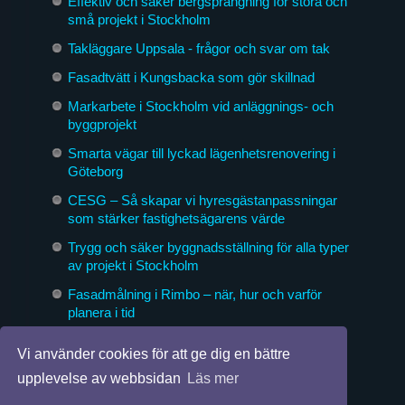
Effektiv och säker bergsprängning för stora och
små projekt i Stockholm
Takläggare Uppsala - frågor och svar om tak
Fasadtvätt i Kungsbacka som gör skillnad
Markarbete i Stockholm vid anläggnings- och
byggprojekt
Smarta vägar till lyckad lägenhetsrenovering i
Göteborg
CESG – Så skapar vi hyresgästanpassningar
som stärker fastighetsägarens värde
Trygg och säker byggnadsställning för alla typer
av projekt i Stockholm
Fasadmålning i Rimbo – när, hur och varför
planera i tid
Byggföretag som formar morgondagens miljöer
Vi använder cookies för att ge dig en bättre
upplevelse av webbsidan
Läs mer