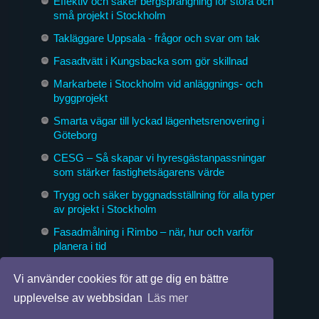
Effektiv och säker bergsprängning för stora och
små projekt i Stockholm
Takläggare Uppsala - frågor och svar om tak
Fasadtvätt i Kungsbacka som gör skillnad
Markarbete i Stockholm vid anläggnings- och
byggprojekt
Smarta vägar till lyckad lägenhetsrenovering i
Göteborg
CESG – Så skapar vi hyresgästanpassningar
som stärker fastighetsägarens värde
Trygg och säker byggnadsställning för alla typer
av projekt i Stockholm
Fasadmålning i Rimbo – när, hur och varför
planera i tid
Byggföretag som formar morgondagens miljöer
Vi använder cookies för att ge dig en bättre
upplevelse av webbsidan
Läs mer