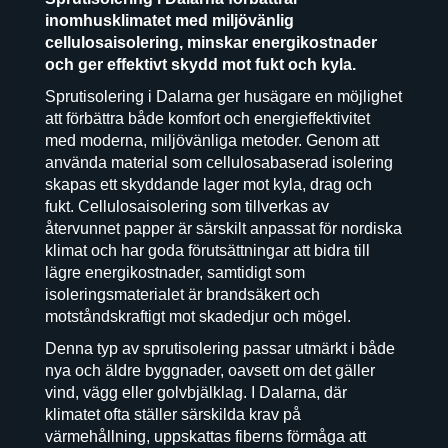
inomhusklimatet med miljövänlig
cellulosaisolering, minskar energikostnader
och ger effektivt skydd mot fukt och kyla.
Sprutisolering i Dalarna ger husägare en möjlighet
att förbättra både komfort och energieffektivitet
med moderna, miljövänliga metoder. Genom att
använda material som cellulosabaserad isolering
skapas ett skyddande lager mot kyla, drag och
fukt. Cellulosaisolering som tillverkas av
återvunnet papper är särskilt anpassat för nordiska
klimat och har goda förutsättningar att bidra till
lägre energikostnader, samtidigt som
isoleringsmaterialet är brandsäkert och
motståndskraftigt mot skadedjur och mögel.
Denna typ av sprutisolering passar utmärkt i både
nya och äldre byggnader, oavsett om det gäller
vind, vägg eller golvbjälklag. I Dalarna, där
klimatet ofta ställer särskilda krav på
värmehållning, uppskattas fiberns förmåga att