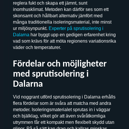
reglera fukt och skapa ett jämnt, sunt
inomhusklimat. Metoden kan därför ses som ett
skonsamt och hållbart alternativ jämfört med
många traditionella isoleringsmaterial, inte minst
ur miljösynpunkt.
Experter på sprutisolering i
Dalarna
har byggt upp en gedigen erfarenhet kring
vad som krävs för att möta regionens variationsrika
väder och temperaturer.
Fördelar och möjligheter
med sprutisolering i
Dalarna
Vid noggrant utförd sprutisolering i Dalarna erhålls
flera fördelar som är svåra att matcha med andra
metoder. Isoleringsmaterialet sprutas in i väggar
och bjälklag, vilket gör att även svåråtkomliga
utrymmen får ett kompakt men flexibelt skydd utan
glipor. På så sätt kan drag och kallras minskas,