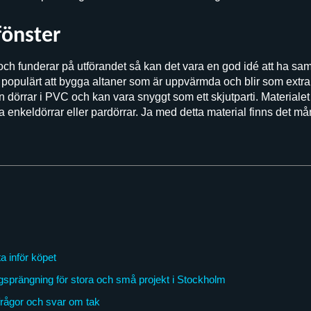
fönster
och funderar på utförandet så kan det vara en god idé att ha s
r populärt att bygga altaner som är uppvärmda och blir som extra
en dörrar i PVC och kan vara snyggt som ett skjutparti. Materialet g
a enkeldörrar eller pardörrar. Ja med detta material finns det m
a inför köpet
gsprängning för stora och små projekt i Stockholm
frågor och svar om tak