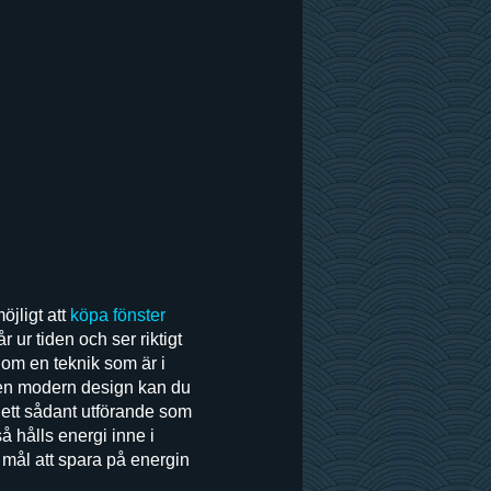
öjligt att
köpa fönster
 ur tiden och ser riktigt
enom en teknik som är i
d en modern design kan du
 i ett sådant utförande som
så hålls energi inne i
 mål att spara på energin