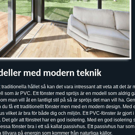
deller med modern teknik
traditionella hållet så kan det vara intressant att veta att det är m
l som är PVC. Ett fönster med spröjs är en modell som aldrig går
t om man vill åt en lantligt stil på så är spröjs det man vill ha. G
n du få ett traditionellt fönster men med en modern design. Me
hus vilket är bra för både dig och miljön. Ett PVC-fönster är gjort
. Det gör att fönstret har en god isolering. Med en god isolering 
essa fönster bra i ett så kallat passivhus. Ett passivhus har som
 tillvara på energin som kommer från naturliga källor.