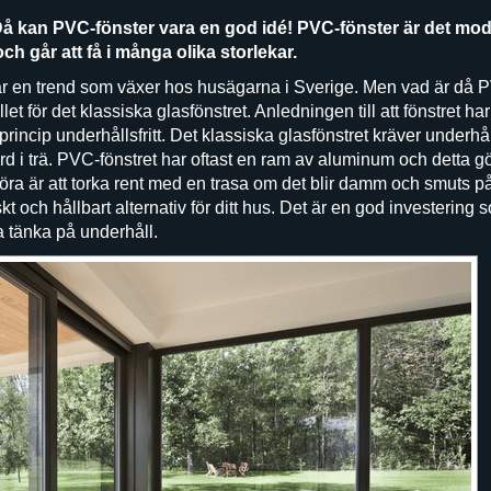
å kan PVC-fönster vara en god idé! PVC-fönster är det modern
ch går att få i många olika storlekar.
 är en trend som växer hos husägarna i Sverige. Men vad är då 
tället för det klassiska glasfönstret. Anledningen till att fönstret ha
r i princip underhållsfritt. Det klassiska glasfönstret kräver unde
d i trä. PVC-fönstret har oftast en ram av aluminum och detta gör 
a är att torka rent med en trasa om det blir damm och smuts på 
iskt och hållbart alternativ för ditt hus. Det är en god investerin
 tänka på underhåll.