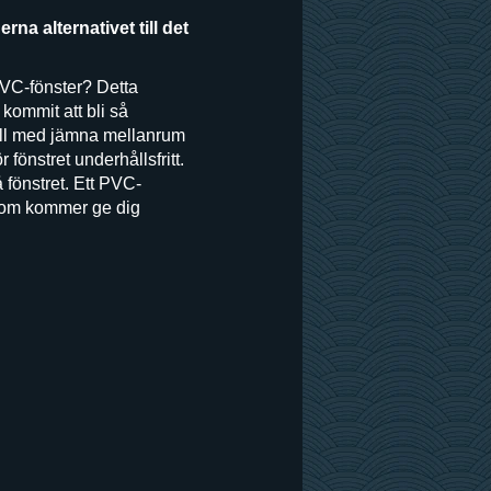
a alternativet till det
PVC-fönster? Detta
r kommit att bli så
rhåll med jämna mellanrum
fönstret underhållsfritt.
fönstret. Ett PVC-
g som kommer ge dig