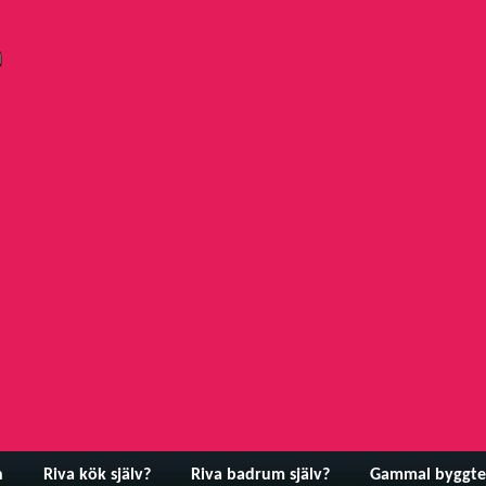
n
Riva kök själv?
Riva badrum själv?
Gammal byggte