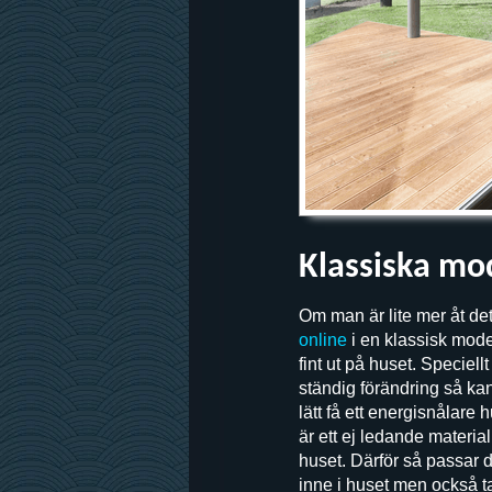
Klassiska mo
Om man är lite mer åt det 
online
i en klassisk model
fint ut på huset. Speciell
ständig förändring så ka
lätt få ett energisnålare 
är ett ej ledande material
huset. Därför så passar d
inne i huset men också ta