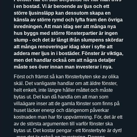
i en bostad. Vi är beroende av ljus och ett
större ljusinsläpp kan dessutom skapa en
känsla av större rymd och lyfta fram den övriga
inredningen. Att man idag ser att många nya
hus byggs med större fönsterpartier är ingen
slump - och det är långt ifrån slumpens skördar
att många renoveringar idag sker i syfte att
addera mer ljus in i bostäder. Fönster är viktiga,
men det handlar också om att några detaljer
måste ses över innan man investerar i nya.
Först och främst så kan fönsterbyten ske av olika
skäl. Det vanligaste handlar om att äldre fönster,
helt enkelt, inte längre håller måttet och måste
bytas ut. Det kan då handla om att man som
villaägare inser att de gamla fönster som finns på
huset läcker energi och därigenom påverkar
kostnaden man har för uppvärmning. För, det är ett
av de största argumenten till varför fönster ska
bytas ut. Det kostar pengar - ett fönsterbyte är dyrt!