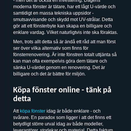
- men det är också en investering. Dagens
moderna fönster är tätare, har ett lågt U-värde och
samtidigt en massa tekniska uppsidor -
smutsavvisande och skydd mot UV-strålar. Detta
gör att ett fönsterbyte kan skapa en billigare och
enklare vardag. Vilket naturligtvis inte ska föraktas.
Men, trots allt detta så är ändå ett råd att man först
ser över vilka alternativ som finns för
fönsterrenovering. Är inte fönstren totalt uttjänta så
kan man ofta exempelvis göra dem tätare och
sänka U-värdet genom en renovering. Det är
billigare och det är bättre för miljön.
Köpa fönster online - tänk på
detta
Att
köpa fönster
idag är både enklare - och
svårare. En paradox som ligger i att det finns ett
betydligt större urval idag av både modeller,
leverantörer, storlekar och material. Detta faktum