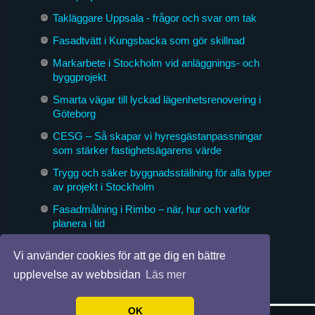
Takläggare Uppsala - frågor och svar om tak
Fasadtvätt i Kungsbacka som gör skillnad
Markarbete i Stockholm vid anläggnings- och
byggprojekt
Smarta vägar till lyckad lägenhetsrenovering i
Göteborg
CESG – Så skapar vi hyresgästanpassningar
som stärker fastighetsägarens värde
Trygg och säker byggnadsställning för alla typer
av projekt i Stockholm
Fasadmålning i Rimbo – när, hur och varför
planera i tid
Byggföretag som formar morgondagens miljöer
Vi använder cookies för att ge dig en bättre
upplevelse av webbsidan
Läs mer
OK