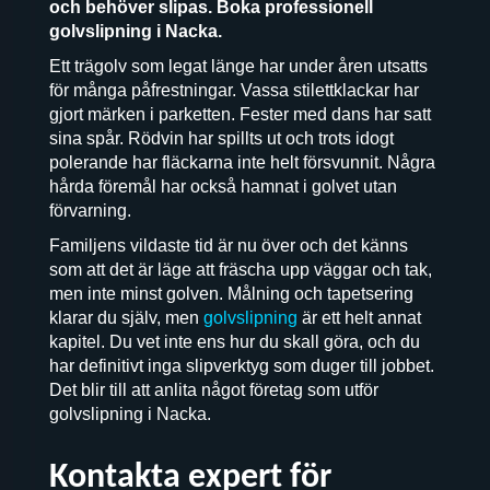
och behöver slipas. Boka professionell
golvslipning i Nacka.
Ett trägolv som legat länge har under åren utsatts
för många påfrestningar. Vassa stilettklackar har
gjort märken i parketten. Fester med dans har satt
sina spår. Rödvin har spillts ut och trots idogt
polerande har fläckarna inte helt försvunnit. Några
hårda föremål har också hamnat i golvet utan
förvarning.
Familjens vildaste tid är nu över och det känns
som att det är läge att fräscha upp väggar och tak,
men inte minst golven. Målning och tapetsering
klarar du själv, men
golvslipning
är ett helt annat
kapitel. Du vet inte ens hur du skall göra, och du
har definitivt inga slipverktyg som duger till jobbet.
Det blir till att anlita något företag som utför
golvslipning i Nacka.
Kontakta expert för