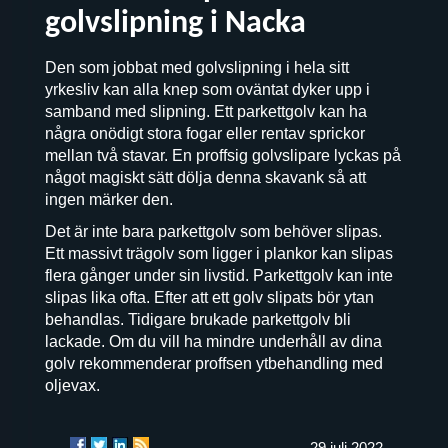
golvslipning i Nacka
Den som jobbat med golvslipning i hela sitt
yrkesliv kan alla knep som oväntat dyker upp i
samband med slipning. Ett parkettgolv kan ha
några onödigt stora fogar eller rentav sprickor
mellan två stavar. En proffsig golvslipare lyckas på
något magiskt sätt dölja denna skavank så att
ingen märker den.
Det är inte bara parkettgolv som behöver slipas.
Ett massivt trägolv som ligger i plankor kan slipas
flera gånger under sin livstid. Parkettgolv kan inte
slipas lika ofta. Efter att ett golv slipats bör ytan
behandlas. Tidigare brukade parkettgolv bli
lackade. Om du vill ha mindre underhåll av dina
golv rekommenderar proffsen ytbehandling med
oljevax.
29 juli 2022