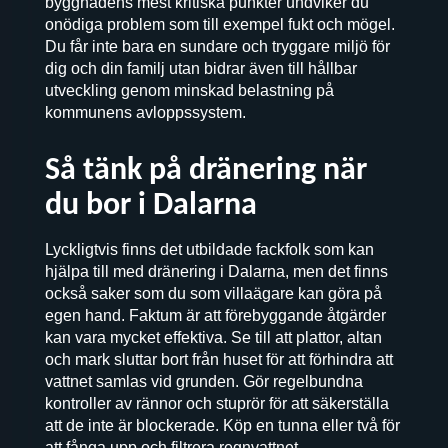
byggnadens mest kritiska punkter undviker du
onödiga problem som till exempel fukt och mögel.
Du får inte bara en sundare och tryggare miljö för
dig och din familj utan bidrar även till hållbar
utveckling genom minskad belastning på
kommunens avloppssystem.
Så tänk på dränering när
du bor i Dalarna
Lyckligtvis finns det utbildade fackfolk som kan
hjälpa till med dränering i Dalarna, men det finns
också saker som du som villaägare kan göra på
egen hand. Faktum är att förebyggande åtgärder
kan vara mycket effektiva. Se till att plattor, altan
och mark sluttar bort från huset för att förhindra att
vattnet samlas vid grunden. Gör regelbundna
kontroller av rännor och stuprör för att säkerställa
att de inte är blockerade. Köp en tunna eller två för
att fånga upp och filtrera regnvattnet.