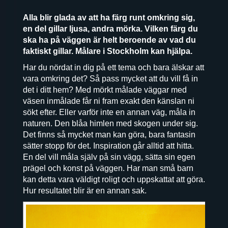
Alla blir glada av att ha färg runt omkring sig,
en del gillar ljusa, andra mörka. Vilken färg du
ska ha på väggen är helt beroende av vad du
faktiskt gillar. Målare i Stockholm kan hjälpa.
Har du nördat in dig på ett tema och bara älskar att
vara omkring det? Så pass mycket att du vill få in
det i ditt hem? Med mörkt målade väggar med
väsen inmålade får ni fram exakt den känslan ni
sökt efter. Eller varför inte en annan väg, måla in
naturen. Den blåa himlen med skogen under sig.
Det finns så mycket man kan göra, bara fantasin
sätter stopp för det. Inspiration går alltid att hitta.
En del vill måla själv på sin vägg, sätta sin egen
prägel och konst på väggen. Har man små barn
kan detta vara väldigt roligt och uppskattat att göra.
Hur resultatet blir är en annan sak.