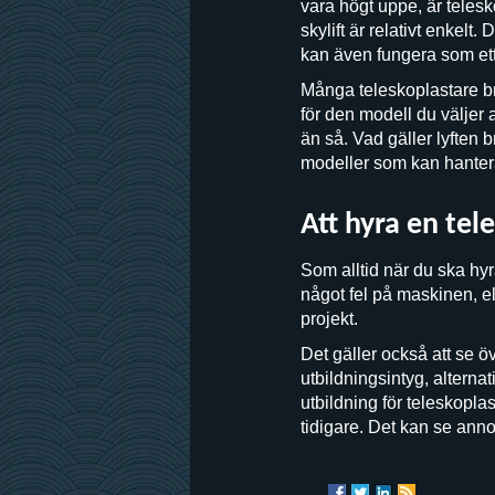
vara högt uppe, är tele
skylift är relativt enkel
kan även fungera som ett
Många teleskoplastare br
för den modell du väljer 
än så. Vad gäller lyften 
modeller som kan hantera 
Att hyra en tel
Som alltid när du ska hyra 
något fel på maskinen, ell
projekt.
Det gäller också att se ö
utbildningsintyg, alterna
utbildning för teleskopla
tidigare. Det kan se anno