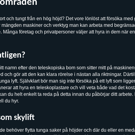
sområden
ort och tungt från en hög höjd? Det vore lönlöst att försöka med g
är mängden maskiner och verktyg man kan arbeta med begränsad
e. Många företag och privatpersoner väljer att hyra in dem när en 
ntligen?
sitt namn efter den teleskopiska bom som sitter mitt på maskinen
med och gör att den kan klara rörelse i nästan alla riktningar. Därti
gt tunga lyft. Självklart bör man sig inte försöka på ett lyft som li
lanerar att hyra en teleskoplastare och vill veta både vad det kost
an du helt enkelt ta reda på detta innan du påbörjar ditt arbete. D
l du hyr.
om skylift
åde behöver flytta tunga saker på höjder och där du eller en me