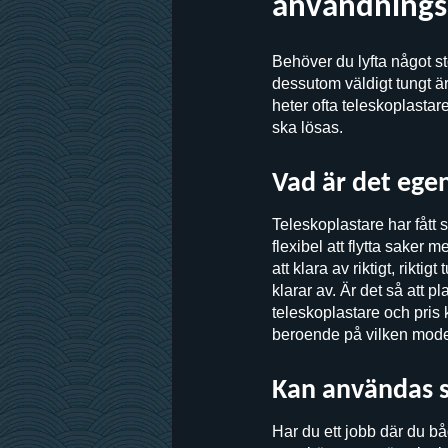
användning
Behöver du lyfta något st
dessutom väldigt tungt 
heter ofta teleskoplastar
ska lösas.
Vad är det ege
Teleskoplastare har fått 
flexibel att flytta saker 
att klara av riktigt, rikti
klarar av. Är det så att p
teleskoplastare och pris k
beroende på vilken model
Kan användas s
Har du ett jobb där du b