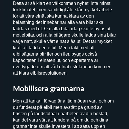
Detta är så klart en välkommen nyhet, inte minst
för klimatet, men samtidigt återstår mycket arbete
för att våra elnät ska kunna klara av den
belastning det innebär när alla våra bilar ska
laddas med el. Om alla bilar idag skulle bytas ut
mot elbilar, och alla bilägare skulle ladda sina bilar
varje natt, skulle vårt elnät slås ut. Det tar mycket
kraft att ladda en elbil. Men i takt med att
elbilsägarna blir fler och fler, byggs också
kapaciteten i elnäten ut, och experterna är
övertygade om att vårt elnät i slutändan kommer
att klara elbilsrevolutionen.
Mobilisera grannarna
Men att tänka i förväg är alltid mödan värt, och om
du funderat på elbil men avstått på grund av
bristen på laddstolpar i närheten av din bostad,
kan det vara värt att fundera på om du och dina
grannar inte skulle investera i att sätta upp en