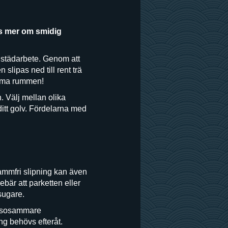
äs mer om smidig
a städarbete. Genom att
lipas ned till rent trä
ömma rummen!
. Välj mellan olika
ditt golv. Fördelarna med
dammfri slipning kan även
ebär att parketten eller
sugare.
hälsosammare
ng behövs efteråt.