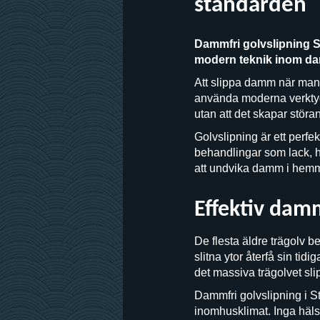
standarden
Dammfri golvslipning S
modern teknik inom dam
Att slippa damm när man s
använda moderna verktyg 
utan att det skapar stör
Golvslipning är ett perfe
behandlingar som lack, hå
att undvika damm i hemmet
Effektiv damm
De flesta äldre trägolv 
slitna ytor återfå sin tid
det massiva trägolvet sl
Dammfri golvslipning i S
inomhusklimat. Inga häls