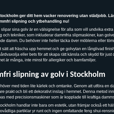
tockholm ger ditt hem vacker renovering utan städjobb. L
mfri slipning och ytbehandling nu!
lipar sina golv är en välsignelse för alla som vill undvika extr
och tekniker, som inkluderar dammfria slipmaskiner, kan golven s
ande damm. Du behöver inte heller täcka över möblerna eller t
kt sätt att fräscha upp hemmet och ge golvytan en långlivad finish
rdvaxolja eller bets för att skapa rätt känsla och skydd för just 
 är många, inte minst för allergiker och barnfamiljer.
fri slipning av golv i Stockholm
behöver med tiden lite kärlek och omtanke. Genom att utföra en 
igare prakt och bli ett dekorativt inslag i hemmet. Denna metod inn
ipas med precisionsmaskiner som är kopplade till kraftiga damm
tockholm handlar inte bara om estetik, utan främjar också ett 
ovådliga partiklar yr runt och ingen omfattande feng shui-rensni