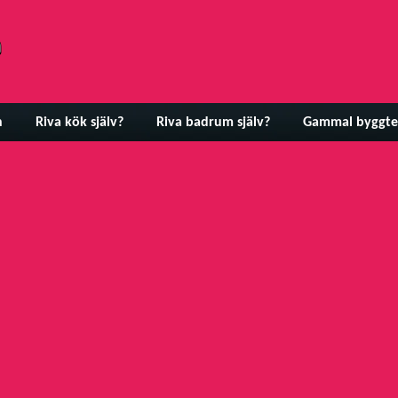
n
Riva kök själv?
Riva badrum själv?
Gammal byggte